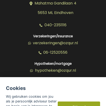
Mahatma Gandilaan 4
5653 ML Eindhoven
040-2351116
Verzekeringen/insurance
verzekeringen@ozqur.nl
06-12520556
Hypotheken/mortgage
hypotheken@ozqur.nl
06-39149674
Cookies
© Copyright
Assupport BV
2026
Wij gebruiken cookies om jou
als je persoonlijk adviseur beter
Sitemap
op basis van je interesses te